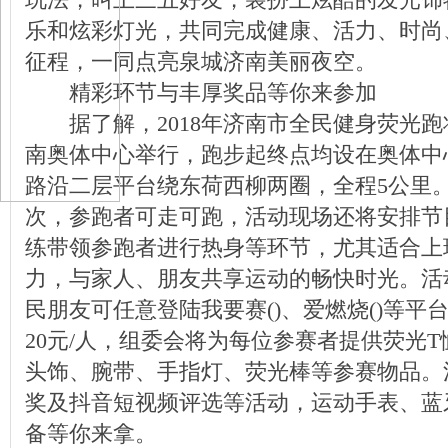
玩法，叫上三五好友，装扮上炫酷的发光饰
乐和炫彩灯光，共同完成健康、活力、时尚
征程，一同点亮泉城济南美丽夜空。
精彩环节与丰厚奖品等你来参加
据了解，2018年济南市全民健身荧光跑将
南奥体中心举行，跑步起终点均设在奥体中
路沿二层平台绕东荷西柳两圈，全程5公里
次，参跑者可走可跑，活动现场还将安排节
练带领参跑者进行热身等环节，尤其适合上
力，与家人、朋友共享运动的畅快时光。活
民朋友可任意登陆我要赛()、爱燃烧()等平
20元/人，组委会将为每位参赛者提供荧光
头饰、腕带、手指灯、荧光棒等参赛物品。
奖及抖音短视频评选等活动，运动手表、蓝
备等你来拿。