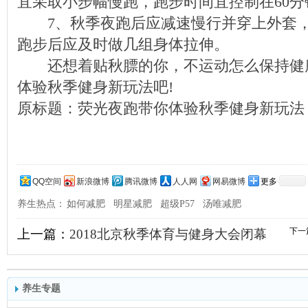
宜采取小步幅慢跑，跑步时间宜控制在60分
7、秋季夜跑后应减速慢行并穿上外套，
跑步后应及时做几组身体拉伸。
还想着贴秋膘的你，不运动怎么保持健康
体验秋季健身新玩法吧!
原标题：荧光夜跑带你体验秋季健身新玩法
QQ空间
新浪微博
腾讯微博
人人网
网易微博
更多
养生热点：
如何减肥
明星减肥
超级P57
汤唯减肥
下一
上一篇：
2018北京秋季体育与健身大会闭幕
养生专题