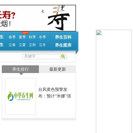
生
春季
夏季
秋季
冬季
养生百科
生
立春
立夏
立秋
立冬
养生图库
养生排行
最新更新
台风黄色预警发
布：预计“米娜”强