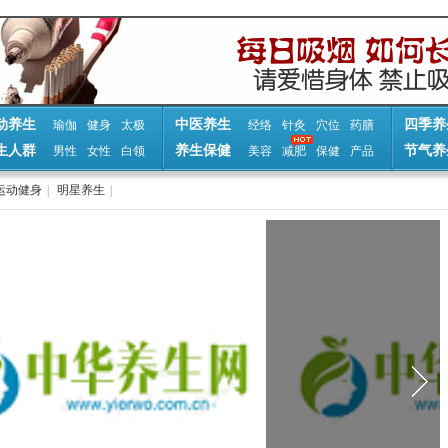
动养生
中医养生
四季养
瑜伽
健身
太极
经络
针灸
穴位
药膳
生人群
养生保健
节气养
男性
女性
白领
美容
减肥
保健
产品
运动健身
|
明星养生
|