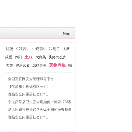
鸡蛋
立秋养生
中药养生
决明子
按摩
土豆
减肥
养阳
大白菜
头疼怎么办
药物养生
美臀
健康营养
怎样养生
喝
水减肥
房事养生
全国互联网安全管理服务平台
【菏泽裕力机械有限公司】
食品安全问题是社会的“心
宁波奶茶店卫生安全度如何？检查1728家
立案查处114起
沪上阿姨将被替代？火爆全国的鹿野茶事
才是王道！
食品安全问题是社会的“心