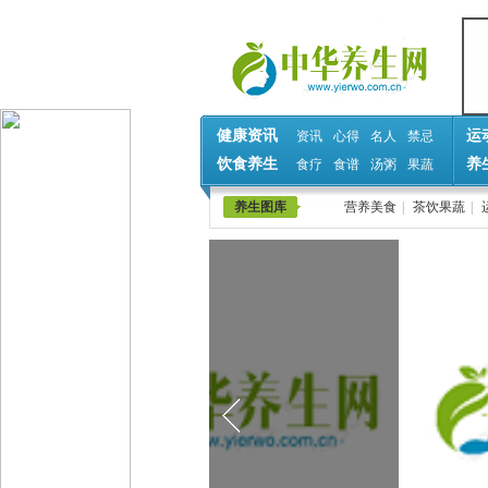
健康资讯
运
资讯
心得
名人
禁忌
饮食养生
养
食疗
食谱
汤粥
果蔬
养生图库
营养美食
|
茶饮果蔬
|