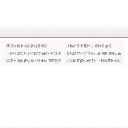
我国饮料市场发展前景展望
抽检奶茶果蔬汁 加强制售监督
一起茶成功对于茶饮市场经济的影响
金坛区市场监管局开展现制现售奶茶
国家市场监管总局：禁止使用腐败变
果蔬汁监督检查
排队比茶颜悦色还长？新晋茶饮鲜动
质水果加工制作饮品
力市场走俏！