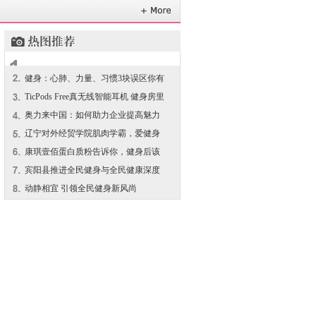
健身：心肺、力量、习惯3块误区你有
没？
TicPods Free真无线智能耳机 健身房里
祝你一臂之力
奥力来中国：如何助力企业提高魅力
值？
辽宁对外经贸学院肌肉学霸，爱健身
的95后，现如今成健美运动员
康琪壹佰蛋白质粉告诉你，健身后该
不该吃东西？
宾阳县推进全民健身与全民健康深度
融合
动静相宜 引领全民健身新风尚