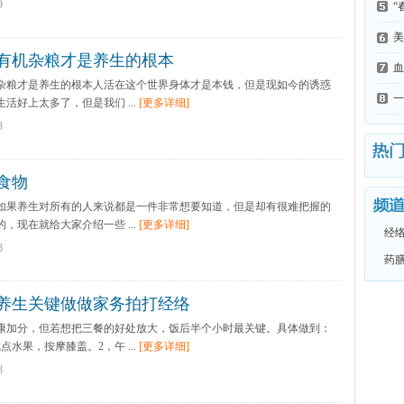
9
检
“
进
美
有机杂粮才是养生的根本
绩
血
粮才是养生的根本人活在这个世界身体才是本钱，但是现如今的诱惑
一
活好上太多了，但是我们 ...
[更多详细]
8
食物
如果养生对所有的人来说都是一件非常想要知道，但是却有很难把握的
，现在就给大家介绍一些 ...
[更多详细]
经
8
药
养生关键做做家务拍打经络
加分，但若想把三餐的好处放大，饭后半个小时最关键。具体做到：
水果，按摩膝盖。2，午 ...
[更多详细]
8