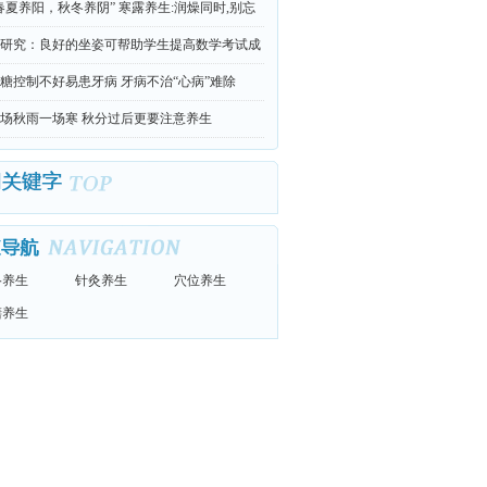
查
春夏养阳，秋冬养阴” 寒露养生:润燥同时,别忘
补
研究：良好的坐姿可帮助学生提高数学考试成
糖控制不好易患牙病 牙病不治“心病”难除
场秋雨一场寒 秋分过后更要注意养生
络养生
针灸养生
穴位养生
膳养生