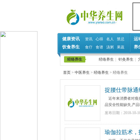
健康资讯
运
资讯
心得
名人
禁忌
饮食养生
养
食疗
食谱
汤粥
果蔬
经络养生
经络养生
|
针灸养生
|
首页
>
中医养生
>
经络养生
>
经络养生
捉腰仕带脉通
发展趋
近年来消费者对瘦身
品安全性能缺失,产品较
发布日期：2018-10-1
瑜伽拉筋术，