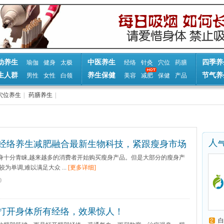
动养生
中医养生
四季养
瑜伽
健身
太极
经络
针灸
穴位
药膳
生人群
养生保健
节气养
男性
女性
白领
美容
减肥
保健
产品
穴位养生
|
药膳养生
|
经络养生减肥融合最新生物科技，紧跟瘦身市场
十分青睐,越来越多的消费者开始购买瘦身产品。但是大部分的瘦身产
为单调,难以满足大众 ...
[更多详细]
0
打开身体所有经络，效果惊人！
白