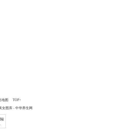
站地图
TOP↑
美女图库
-
中华养生网