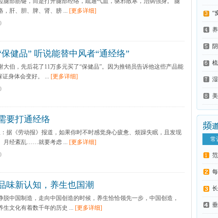
腿部筋键，而是打开腿部经络，疏通气血，驱邪散寒，治病强身。 腿
，肝、胆、脾、肾、膀 ...
[更多详细]
“
0
养
阴
“保健品” 听说能替中风者“通经络”
梳
大伯，先后花了11万多元买了“保健品”。因为推销员告诉他这些产品能
证身体会变好。 ...
[更多详细]
湿
0
美
需要打通经络
息：据《劳动报》报道，如果你时不时感觉身心疲惫、烦躁失眠，且发现
常
月经紊乱……就要考虑 ...
[更多详细]
0
范
每
品味新认知，养生也国潮
球
长
脱中国制造，走向中国创造的时候，养生恰恰领先一步，中国创造，
垂
生文化有着数千年的历史 ...
[更多详细]