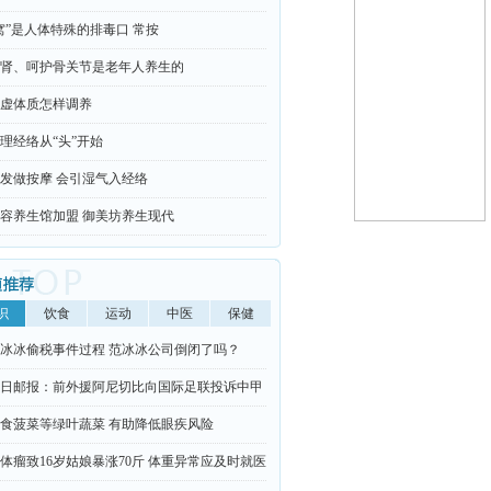
窝”是人体特殊的排毒口 常按
肾、呵护骨关节是老年人养生的
虚体质怎样调养
理经络从“头”开始
发做按摩 会引湿气入经络
容养生馆加盟 御美坊养生现代
识
饮食
运动
中医
保健
冰冰偷税事件过程 范冰冰公司倒闭了吗？
日邮报：前外援阿尼切比向国际足联投诉中甲
队北京北控踢假球
食菠菜等绿叶蔬菜 有助降低眼疾风险
体瘤致16岁姑娘暴涨70斤 体重异常应及时就医