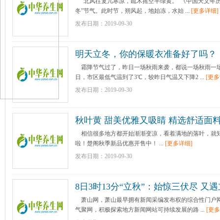
“北风往复几寒凉，疏木摇空半绿黄。”《中国天文年历》显
冬”节气。此时节，朔风起，地始冻，水始 ...
[更多详细]
发布日期：2019-09-30
明天立冬，你的保暖衣准备好了吗？
霜降节气过了，昨日一场秋雨来袭，都说一场秋雨一场寒
日，市区最低气温到了3℃，较昨日气温又下降2 ...
[更多
发布日期：2019-09-30
秋叶黄 甜美优雅又吸睛 精选舒适面
相信很多地方都开始渐渐变凉，看着满地的落叶，就
啦！楚阁秋季新品优惠开售中！ ...
[更多详细]
发布日期：2019-09-30
8日3时13分“立秋”：始惊三伏尽 又
萧山网，萧山最早拥有新闻采编发布权的综合性门户
气聚网，积极探索地方新闻网站可持续发展的路 ...
[更多