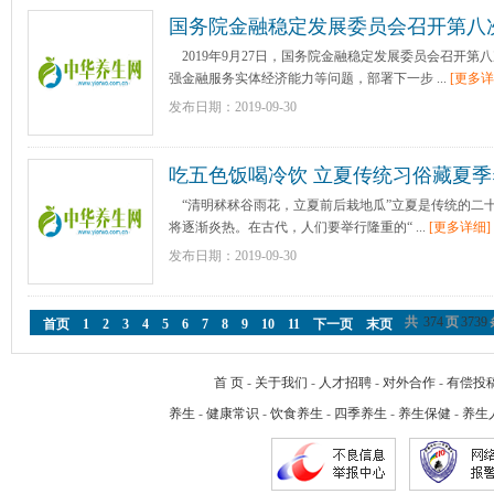
国务院金融稳定发展委员会召开第八
2019年9月27日，国务院金融稳定发展委员会召开第
强金融服务实体经济能力等问题，部署下一步 ...
[更多详
发布日期：2019-09-30
吃五色饭喝冷饮 立夏传统习俗藏夏
“清明秫秫谷雨花，立夏前后栽地瓜”立夏是传统的二
将逐渐炎热。在古代，人们要举行隆重的“ ...
[更多详细]
发布日期：2019-09-30
共
374
页
3739
首页
1
2
3
4
5
6
7
8
9
10
11
下一页
末页
首 页
-
关于我们
-
人才招聘
-
对外合作
-
有偿投
养生
-
健康常识
-
饮食养生
-
四季养生
-
养生保健
-
养生