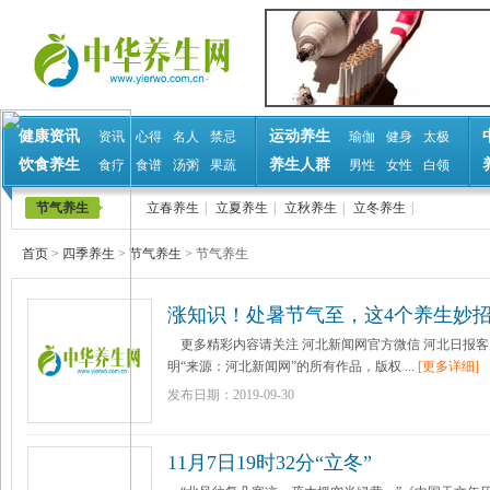
健康资讯
运动养生
资讯
心得
名人
禁忌
瑜伽
健身
太极
饮食养生
养生人群
食疗
食谱
汤粥
果蔬
男性
女性
白领
节气养生
立春养生
|
立夏养生
|
立秋养生
|
立冬养生
|
首页
>
四季养生
>
节气养生
>
节气养生
涨知识！处暑节气至，这4个养生妙
更多精彩内容请关注 河北新闻网官方微信 河北日报客户
明“来源：河北新闻网”的所有作品，版权 ...
[更多详细]
发布日期：2019-09-30
11月7日19时32分“立冬”