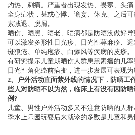
灼热、刺痛。严重者出现发热、畏寒、头痛
全身症状，甚或心悸、谵妄、休克。之后可
素减退、脱屑。
晒伤、晒黑、晒老、晒病都是防晒没做好导
可以激发多形性日光疹、日光性荨麻疹、迟
斑狼疮、单纯疱疹、白癜风等疾病的皮疹。
有研究提示儿童期晒伤人群患黑素瘤的几率
日光性角化癌前病变，进一步发展可表现为
2、户外活动直面紫外线的情况下，防晒工
些人对防晒不以为然，临床上有没有因防晒
例?
儿童、男性户外活动多又不注意防晒的人群
季水上乐园玩耍后来就诊的多数是儿童和男