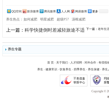
QQ空间
新浪微博
腾讯微博
人人网
网易微博
更多
养生热点：
如何减肥
明星减肥
超级P57
汤唯减肥
下一篇：
老年生
上一篇：
科学快捷倒时差减轻旅途不适
养生专题
首 页
-
关于我们
-
人才招聘
-
对外合作
-
有偿投
养生
-
健康常识
-
饮食养生
-
四季养生
-
养生保健
-
养生
Copyright 
粤