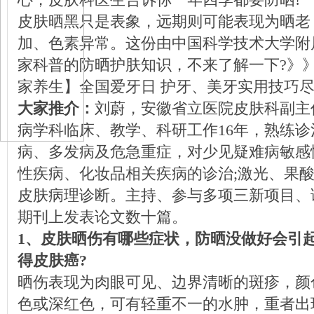
心，皮肤科医生告诉你一年四季都要防晒!
皮肤晒黑只是表象，远期则可能表现为晒老
加、色素异常。这份由中国科学技术大学附
家科普的防晒护肤知识，不来了解一下?
》
家养生】全国爱牙日 护牙、美牙实用技巧
大家推介：
刘蔚，安徽省立医院皮肤科副主
病学科临床、教学、科研工作16年，熟练
病、多发病及危急重症，对少见疑难病敏感
性疾病、化妆品相关疾病的诊治;激光、果酸
皮肤病理诊断。主持、参与多项三新项目、课
期刊上发表论文数十篇。
1、皮肤晒伤有哪些症状，防晒没做好会引
得皮肤癌?
晒伤表现为肉眼可见、边界清晰的斑疹，颜
色或深红色，可有轻重不一的水肿，重者出