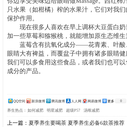
你边享受美味边给眼睛做Massage。西红
只水果（如柑橘）榨的水果汁，它们对我们
保护作用。
现在很多人喜欢在早上调杯大豆蛋白奶
加一些草莓和猕猴桃，就能增加原生态维生
蓝莓含有抗氧化成分——花青素、叶酸、
眼睛大有裨益，而覆盆子中拥有诸多眼睛健
我们可以多食用这些食品，或者我们也可以
成分的产品。
0
QQ空间
新浪微博
腾讯微博
人人网
网易微博
更多
养生热点：
如何减肥
明星减肥
超级P57
汤唯减肥
上一篇：
夏季养生要喝茶 夏季养生必备6款茶推荐